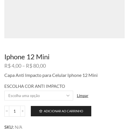
Iphone 12 Mini
Faixa
R$
4,00
–
R$
80,00
de
Capa Anti Impacto para Celular Iphone 12 Mini
preço:
R$ 4,00
ESCOLHA COR ANTI IMPACTO
através
R$ 80,00
Limpar
ADICIONAR AO CARRINHO
Iphone
12
Mini
SKU:
N/A
quantidade