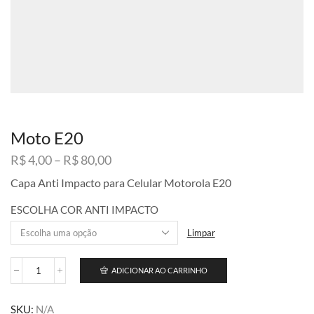
Moto E20
Faixa
R$
4,00
–
R$
80,00
de
Capa Anti Impacto para Celular Motorola E20
preço:
R$ 4,00
ESCOLHA COR ANTI IMPACTO
através
R$ 80,00
Limpar
ADICIONAR AO CARRINHO
Moto
E20
quantidade
SKU:
N/A