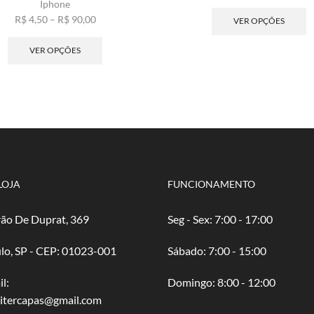
Iphone
de
E
Faixa
pre
p
R$
4,50
–
R$
90,00
VER OPÇÕES
de
Este
R$ 
t
preço:
produto
atr
v
VER OPÇÕES
R$ 4,50
tem
R$ 
va
através
várias
A
R$ 90,00
variantes.
o
As
p
opções
s
podem
e
ser
n
escolhidas
p
na
d
LOJA
FUNCIONAMENTO
página
p
do
ão De Duprat, 369
Seg - Sex: 7:00 - 17:00
produto
lo, SP - CEP: 01023-001
​​Sábado: 7:00 - 15:00
l:
​Domingo: 8:00 - 12:00
oitercapas@gmail.com