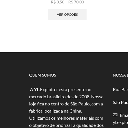
Faixa
R$
3,50
–
R$
70,00
de
Este
preço:
produto
VER OPÇÕES
R$ 3,50
tem
através
várias
R$ 70,00
variantes.
As
opções
podem
ser
escolhidas
na
página
QUEM SOMOS
NOSSA 
do
produto
A YL.Exploiter está presente no
Rua Bar
mercado brasileiro desde 2008. Nossa
São Pau
loja fica no centro de São Paulo, com a
fabrica localizada na China.
Emai
Utilizamos os melhores materiais com
yl.expl
o objetivo de priorizar a qualidade dos