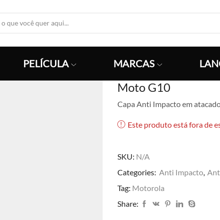
Search
Input
PELÍCULA
MARCAS
LAN
Moto G10
Capa Anti Impacto em atacado
Este produto está fora de e
SKU:
N/A
Categories:
Anti Impacto
,
Ant
Tag:
Motorola
Share: