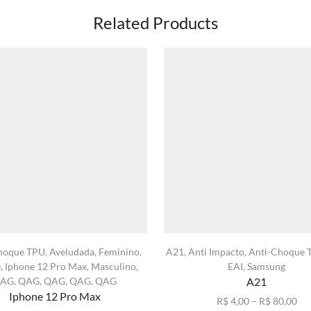
Related Products
hoque TPU
,
Aveludada
,
Feminino
,
A21
,
Anti Impacto
,
Anti-Choque 
e
,
Iphone 12 Pro Max
,
Masculino
,
EAI
,
Samsung
AG
,
QAG
,
QAG
,
QAG
,
QAG
A21
Iphone 12 Pro Max
Fai
R$
4,00
–
R$
80,00