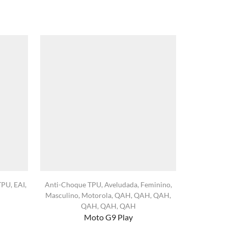
TPU
,
EAI
,
Anti-Choque TPU
,
Aveludada
,
Feminino
,
Anti-Choq
Masculino
,
Motorola
,
QAH
,
QAH
,
QAH
,
Iphone
,
Ip
QAH
,
QAH
,
QAH
QAH
Moto G9 Play
xa