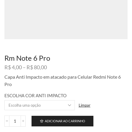
Rm Note 6 Pro
Faixa
R$
4,00
–
R$
80,00
de
Capa Anti Impacto em atacado para Celular Redmi Note 6
preço:
Pro
R$ 4,00
através
ESCOLHA COR ANTI IMPACTO
R$ 80,00
Limpar
ADICIONAR AO CARRINHO
Rm
Note