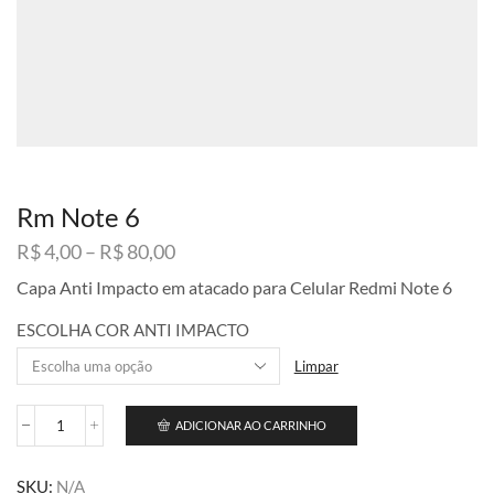
Rm Note 6
Faixa
R$
4,00
–
R$
80,00
de
Capa Anti Impacto em atacado para Celular Redmi Note 6
preço:
R$ 4,00
ESCOLHA COR ANTI IMPACTO
através
R$ 80,00
Limpar
ADICIONAR AO CARRINHO
Rm
Note
6
SKU:
N/A
quantidade