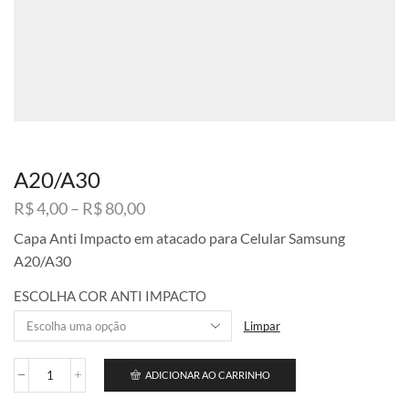
A20/A30
Faixa
R$
4,00
–
R$
80,00
de
Capa Anti Impacto em atacado para Celular Samsung
preço:
A20/A30
R$ 4,00
através
ESCOLHA COR ANTI IMPACTO
R$ 80,00
Limpar
ADICIONAR AO CARRINHO
A20/A30
quantidade