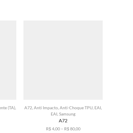
nte (TA)
,
A72
,
Anti Impacto
,
Anti-Choque TPU
,
EAI
,
A02s
,
Anti 
EAI
,
Samsung
A72
xa
Faixa
R$
4,00
–
R$
80,00