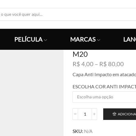
Search
Input
PELÍCULA
MARCAS
LAN
M20
Faix
R$
4,00
–
R$
80,00
de
Capa Anti Impacto em atacad
preç
R$ 4
ESCOLHA COR ANTI IMPAC
atra
R$ 8
ADICIONA
M20
quantidade
SKU:
N/A