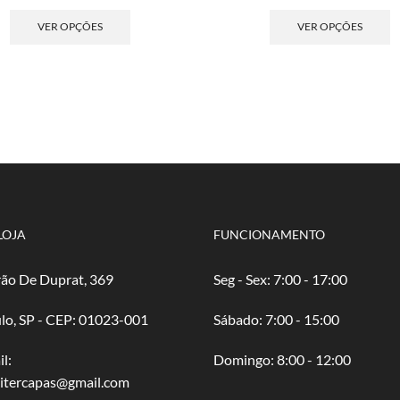
de
Este
de
E
preço:
produto
pre
p
VER OPÇÕES
VER OPÇÕES
R$ 4,00
tem
R$ 
t
através
várias
atr
v
R$ 80,00
variantes.
R$ 
va
As
A
opções
o
podem
p
ser
s
escolhidas
e
na
n
página
p
do
d
LOJA
FUNCIONAMENTO
produto
p
ão De Duprat, 369
Seg - Sex: 7:00 - 17:00
lo, SP - CEP: 01023-001
​​Sábado: 7:00 - 15:00
l:
​Domingo: 8:00 - 12:00
oitercapas@gmail.com