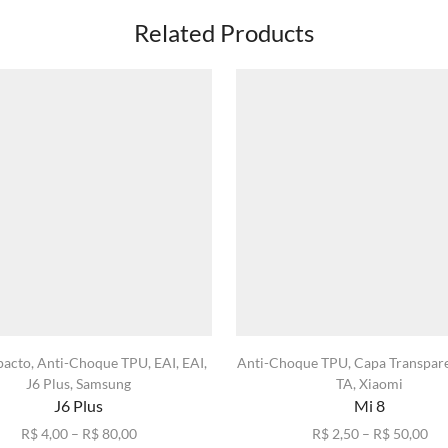
Related Products
pacto
,
Anti-Choque TPU
,
EAI
,
EAI
,
Anti-Choque TPU
,
Capa Transpare
J6 Plus
,
Samsung
TA
,
Xiaomi
J6 Plus
Mi 8
Faixa
Fai
R$
4,00
–
R$
80,00
R$
2,50
–
R$
50,00