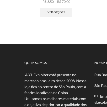
Faixa
R$
3,50
–
R$
70,00
de
Este
preço:
produto
VER OPÇÕES
R$ 3,50
tem
através
várias
R$ 70,00
variantes.
As
opções
podem
ser
escolhidas
na
página
QUEM SOMOS
NOSSA 
do
produto
A YL.Exploiter está presente no
Rua Bar
mercado brasileiro desde 2008. Nossa
São Pau
loja fica no centro de São Paulo, com a
fabrica localizada na China.
Emai
Utilizamos os melhores materiais com
yl.expl
o objetivo de priorizar a qualidade dos