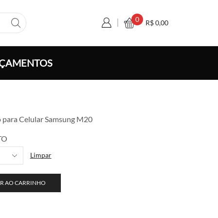
0
R$
0,00
ÇAMENTOS
a
o para Celular Samsung M20
o:
,00
TO
vés
Limpar
0,00
R AO CARRINHO