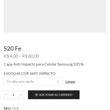
S20 Fe
Faixa
R$
4,00
–
R$
80,00
de
Capa Anti Impacto para Celular Samsung S20 fe
preço:
R$ 4,00
ESCOLHA COR ANTI IMPACTO
através
R$ 80,00
Limpar
ADICIONAR AO CARRINHO
S20
Fe
quantidade
SKU:
N/A