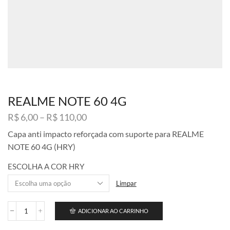
REALME NOTE 60 4G
Faixa
R$
6,00
–
R$
110,00
de
Capa anti impacto reforçada com suporte para REALME
preço:
NOTE 60 4G (HRY)
R$ 6,00
através
ESCOLHA A COR HRY
R$ 110,00
Limpar
ADICIONAR AO CARRINHO
REALME
NOTE