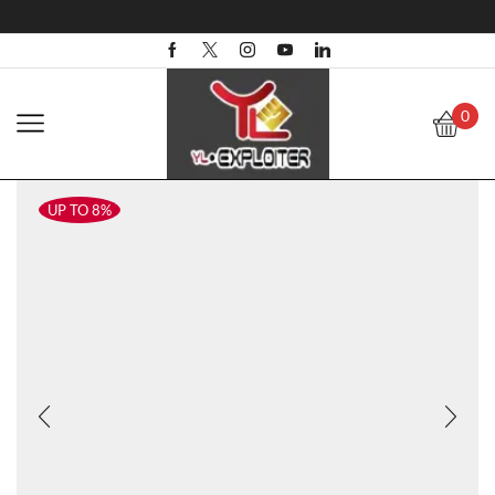
0
UP TO 8%