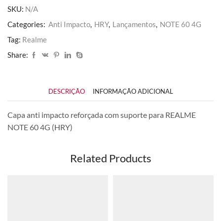
60
SKU:
N/A
4G
quantidade
Categories:
Anti Impacto
,
HRY
,
Lançamentos
,
NOTE 60 4G
Tag:
Realme
Share:
DESCRIÇÃO
INFORMAÇÃO ADICIONAL
Capa anti impacto reforçada com suporte para REALME
NOTE 60 4G (HRY)
Related Products