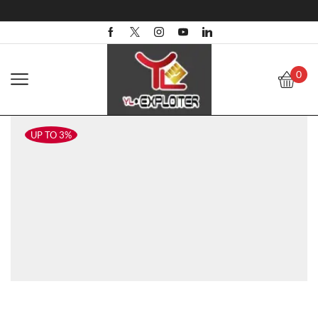
0
UP TO 3%