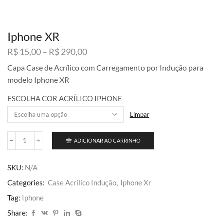
Iphone XR
Faixa
R$
15,00
–
R$
290,00
de
Capa Case de Acrílico com Carregamento por Indução para
preço:
modelo Iphone XR
R$ 15,00
através
ESCOLHA COR ACRÍLICO IPHONE
R$ 290,00
Limpar
ADICIONAR AO CARRINHO
Iphone
XR
quantidade
SKU:
N/A
Categories:
Case Acrílico Indução
,
Iphone Xr
Tag:
Iphone
Share: