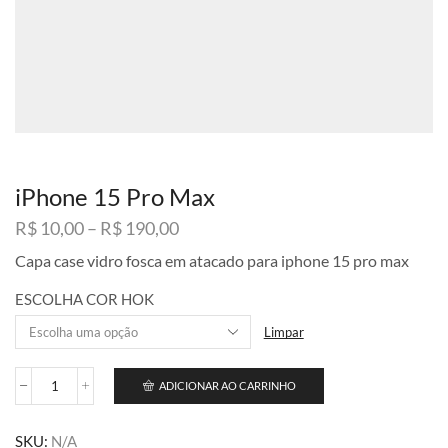
iPhone 15 Pro Max
Faixa
R$
10,00
–
R$
190,00
de
Capa case vidro fosca em atacado para iphone 15 pro max
preço:
R$ 10,00
ESCOLHA COR HOK
através
R$ 190,00
Limpar
ADICIONAR AO CARRINHO
iPhone
15
Pro
SKU:
N/A
Max