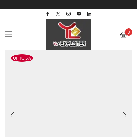
0
UP TO 5%