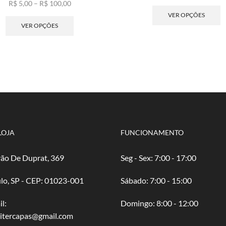
Faixa
de
E
R$
5,00
–
R$
100,00
de
Este
pre
p
VER OPÇÕES
preço:
produto
R$ 
t
VER OPÇÕES
R$ 5,00
tem
atr
v
através
várias
R$ 
va
R$ 100,00
variantes.
A
As
o
opções
p
podem
s
ser
e
escolhidas
n
na
p
página
d
LOJA
FUNCIONAMENTO
do
p
produto
ão De Duprat, 369
Seg - Sex: 7:00 - 17:00
lo, SP - CEP: 01023-001
​​Sábado: 7:00 - 15:00
l:
​Domingo: 8:00 - 12:00
oitercapas@gmail.com