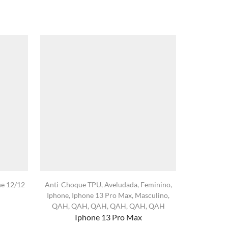
ne 12/12
Anti-Choque TPU
,
Aveludada
,
Feminino
,
Capa Trans
Iphone
,
Iphone 13 Pro Max
,
Masculino
,
QAH
,
QAH
,
QAH
,
QAH
,
QAH
,
QAH
Iphone 13 Pro Max
xa