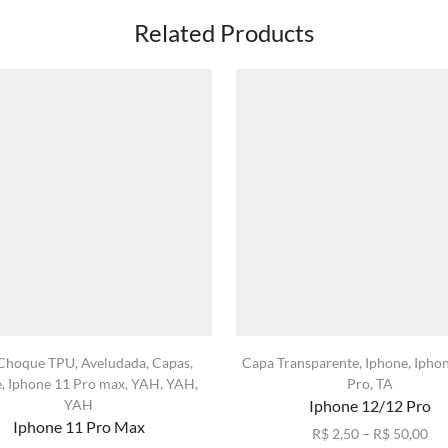
Related Products
-Choque TPU
,
Aveludada
,
Capas
,
Capa Transparente
,
Iphone
,
Ipho
e
,
Iphone 11 Pro max
,
YAH
,
YAH
,
Pro
,
TA
YAH
Iphone 12/12 Pro
Iphone 11 Pro Max
Fai
R$
2,50
–
R$
50,00