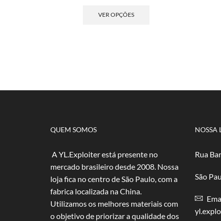
de
Este
preço:
produto
VER OPÇÕES
R$ 2,50
tem
através
várias
R$ 50,00
variantes.
As
opções
podem
ser
escolhidas
na
página
do
QUEM SOMOS
NOSSA 
produto
A YL.Exploiter está presente no
Rua Bar
mercado brasileiro desde 2008. Nossa
São Pau
loja fica no centro de São Paulo, com a
fabrica localizada na China.
Emai
Utilizamos os melhores materiais com
yl.expl
o objetivo de priorizar a qualidade dos