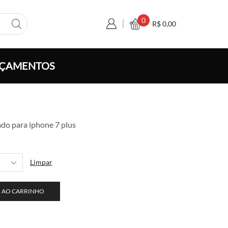
0
R$
0,00
ÇAMENTOS
aixa
e
ado para iphone 7 plus
reço:
$ 10,00
través
Limpar
$ 190,00
 AO CARRINHO