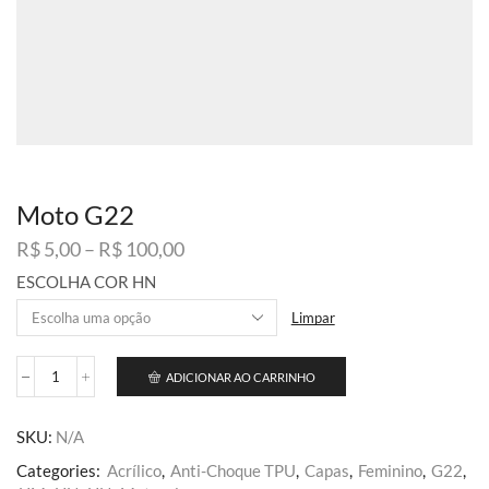
Moto G22
Faixa
R$
5,00
–
R$
100,00
de
ESCOLHA COR HN
preço:
R$ 5,00
Limpar
através
R$ 100,00
ADICIONAR AO CARRINHO
Moto
G22
quantidade
SKU:
N/A
Categories:
Acrílico
,
Anti-Choque TPU
,
Capas
,
Feminino
,
G22
,