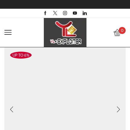
0
UP TO 6%