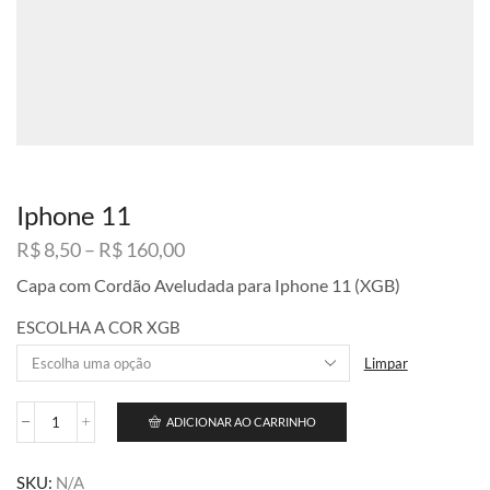
Iphone 11
Faixa
R$
8,50
–
R$
160,00
de
Capa com Cordão Aveludada para Iphone 11 (XGB)
preço:
R$ 8,50
ESCOLHA A COR XGB
através
R$ 160,00
Limpar
ADICIONAR AO CARRINHO
Iphone
11
quantidade
SKU:
N/A