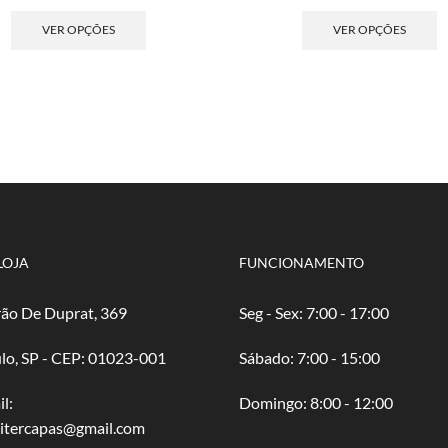
de
Este
de
E
preço:
produto
pre
p
VER OPÇÕES
VER OPÇÕES
R$ 5,00
tem
R$ 
t
através
várias
atr
v
R$ 100,00
variantes.
R$ 
va
As
A
opções
o
podem
p
ser
s
escolhidas
e
na
n
página
p
do
d
LOJA
FUNCIONAMENTO
produto
p
ão De Duprat, 369
Seg - Sex: 7:00 - 17:00
lo, SP - CEP: 01023-001
​​Sábado: 7:00 - 15:00
l:
​Domingo: 8:00 - 12:00
oitercapas@gmail.com