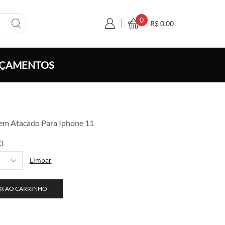
0
R$
0,00
ÇAMENTOS
aixa
e
 em Atacado Para Iphone 11
reço:
$ 18,00
I
través
Limpar
$ 350,00
R AO CARRINHO