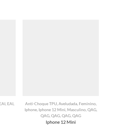
EAI
,
EAI
,
Anti-Choque TPU
,
Aveludada
,
Feminino
,
Anti-Ch
Iphone
,
Iphone 12 Mini
,
Masculino
,
QAG
,
Iphone
,
Ip
QAG
,
QAG
,
QAG
,
QAG
Iphone 12 Mini
xa