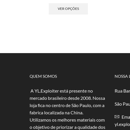
de
Este
preço:
produto
VER OPÇÕES
R$ 5,00
tem
através
várias
R$ 100,00
variantes.
As
opções
podem
ser
escolhidas
na
página
do
QUEM SOMOS
NOSSA 
produto
A YL.Exploiter está presente no
Rua Bar
mercado brasileiro desde 2008. Nossa
São Pau
loja fica no centro de São Paulo, com a
fabrica localizada na China.
Emai
Utilizamos os melhores materiais com
yl.expl
o objetivo de priorizar a qualidade dos