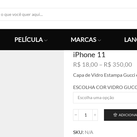
Search
Input
PELÍCULA
MARCAS
LAN
iPhone 11
F
R$
18,00
–
R$
350,00
d
Capa de Vidro Estampa Gucci
p
R
ESCOLHA COR VIDRO GUCC
a
R
ADICIONA
iPhone
11
quantidade
SKU:
N/A