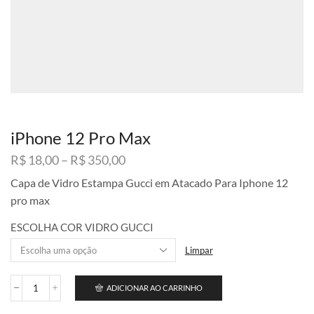
iPhone 12 Pro Max
Faixa
R$
18,00
–
R$
350,00
de
Capa de Vidro Estampa Gucci em Atacado Para Iphone 12
preço:
pro max
R$ 18,00
através
ESCOLHA COR VIDRO GUCCI
R$ 350,00
Limpar
ADICIONAR AO CARRINHO
iPhone
12