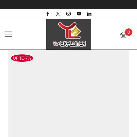
0
UP TO 7%