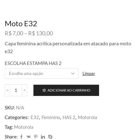
Moto E32
Faixa
R$
7,00
–
R$
130,00
de
Capa feminina acrílica personalizada em atacado para moto
preço:
e32
R$ 7,00
através
ESCOLHA ESTAMPA HAS 2
R$ 130,00
Limpar
ADICIONAR AO CARRINHO
Moto
E32
quantidade
SKU:
N/A
Categories:
E32
,
Feminino
,
HAS 2
,
Motorola
Tag:
Motorola
Share: