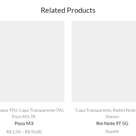
Related Products
oque TPU
,
Capa Transparente (TA)
,
Capa Transparente
,
Redmi Note
Poco M3
,
TA
Xiaomi
Poco M3
Rm Note 9T 5G
Faixa
XiaoMi
R$
2,50
–
R$
50,00