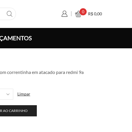
0
R$
0,00
ÇAMENTOS
xa
com correntinha em atacado para redmi 9a
ço:
 6,00
avés
Limpar
 110,00
R AO CARRINHO