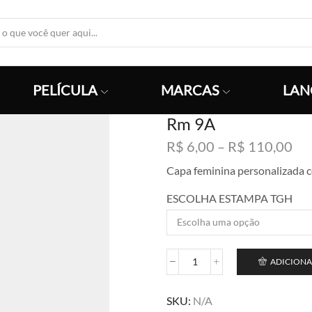
Search
Input
PELÍCULA
MARCAS
LAN
Rm 9A
Fai
R$
6,00
–
R$
110,00
de
Capa feminina personalizada 
pre
R$
ESCOLHA ESTAMPA TGH
atr
R$
ADICIONA
Rm
9A
quantidade
SKU:
N/A