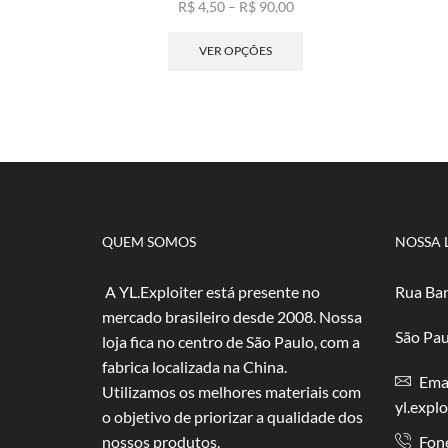
Faixa
R$
4,50
–
R$
90,00
de
Este
preço:
produto
VER OPÇÕES
R$ 4,50
tem
através
várias
R$ 90,00
variantes.
As
opções
podem
ser
escolhidas
na
QUEM SOMOS
NOSSA 
página
do
A YL.Exploiter está presente no
Rua Bar
produto
mercado brasileiro desde 2008. Nossa
São Pau
loja fica no centro de São Paulo, com a
fabrica localizada na China.
Emai
Utilizamos os melhores materiais com
yl.expl
o objetivo de priorizar a qualidade dos
nossos produtos.
Fon