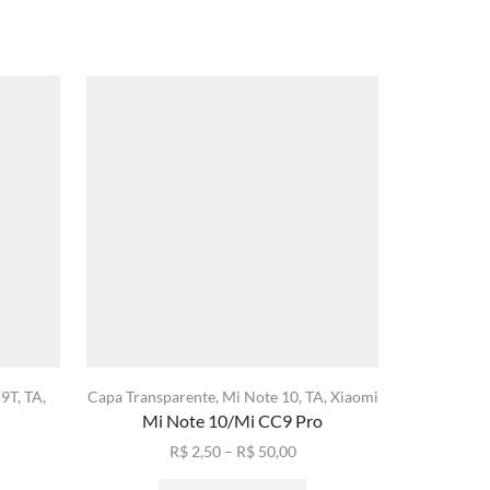
 9T
,
TA
,
Capa Transparente
,
Mi Note 10
,
TA
,
Xiaomi
Capa Tr
Mi Note 10/Mi CC9 Pro
Faixa
R$
2,50
–
R$
50,00
de
Este