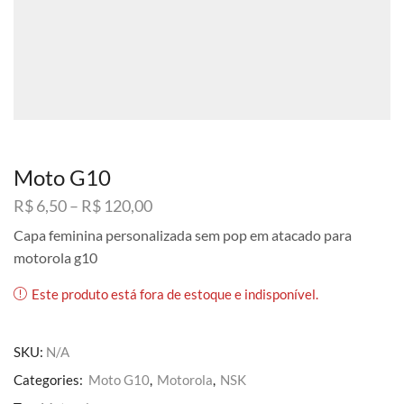
Moto G10
Faixa
R$
6,50
–
R$
120,00
de
Capa feminina personalizada sem pop em atacado para
preço:
motorola g10
R$ 6,50
através
Este produto está fora de estoque e indisponível.
R$ 120,00
SKU:
N/A
Categories:
Moto G10
,
Motorola
,
NSK