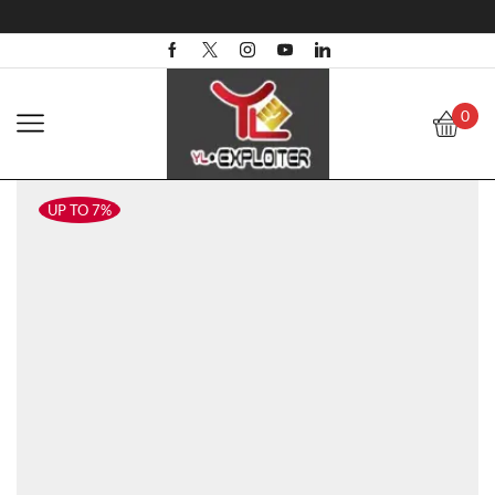
0
UP TO 7%