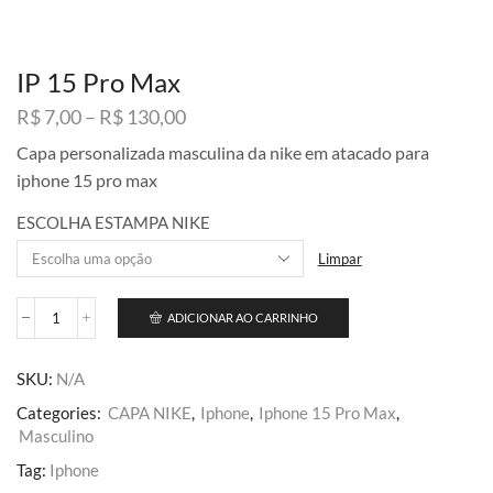
IP 15 Pro Max
Faixa
R$
7,00
–
R$
130,00
de
Capa personalizada masculina da nike em atacado para
preço:
iphone 15 pro max
R$ 7,00
através
ESCOLHA ESTAMPA NIKE
R$ 130,00
Limpar
ADICIONAR AO CARRINHO
IP
15
Pro
SKU:
N/A
Max
quantidade
Categories:
CAPA NIKE
,
Iphone
,
Iphone 15 Pro Max
,
Masculino
Tag:
Iphone