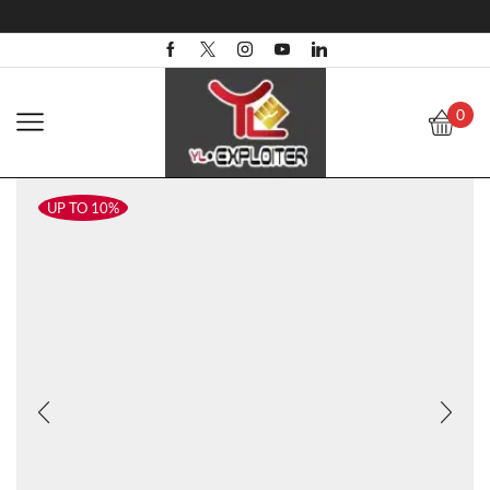
0
UP TO 10%