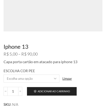
Iphone 13
Faixa
R$
5,00
–
R$
90,00
de
Capa porta cartão em atacado para iphone 13
preço:
R$ 5,00
ESCOLHA COR PEE
através
R$ 90,00
Limpar
ADICIONAR AO CARRINHO
Iphone
13
quantidade
SKU:
N/A