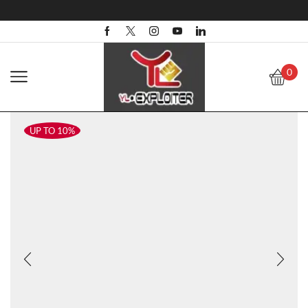
0
UP TO 10%