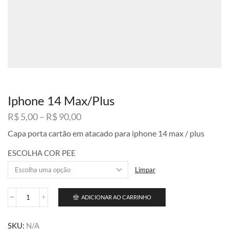
Iphone 14 Max/Plus
Faixa
R$
5,00
–
R$
90,00
de
Capa porta cartão em atacado para iphone 14 max / plus
preço:
R$ 5,00
ESCOLHA COR PEE
através
R$ 90,00
Limpar
ADICIONAR AO CARRINHO
Iphone
14
Max/Plus
SKU:
N/A
quantidade