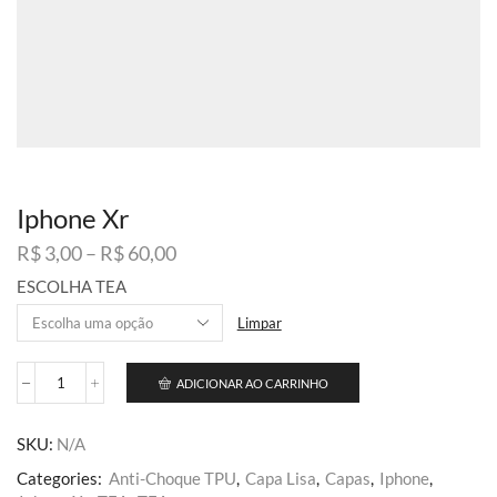
Iphone Xr
Faixa
R$
3,00
–
R$
60,00
de
ESCOLHA TEA
preço:
R$ 3,00
Limpar
através
R$ 60,00
ADICIONAR AO CARRINHO
Iphone
Xr
quantidade
SKU:
N/A
Categories:
Anti-Choque TPU
,
Capa Lisa
,
Capas
,
Iphone
,