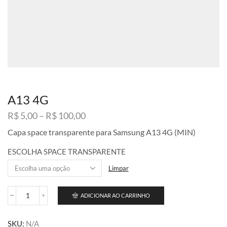
A13 4G
Faixa
R$
5,00
–
R$
100,00
de
Capa space transparente para Samsung A13 4G (MIN)
preço:
R$ 5,00
ESCOLHA SPACE TRANSPARENTE
através
R$ 100,00
Limpar
ADICIONAR AO CARRINHO
A13
4G
quantidade
SKU:
N/A