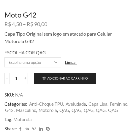
Moto G42
Faixa
R$
4,50
–
R$
90,00
de
Capa Tipo Original sem logo em atacado para Celular
preço:
Motorola G42
R$ 4,50
através
ESCOLHA COR QAG
R$ 90,00
Limpar
ADICIONAR AO CARRINHO
Moto
G42
quantidade
SKU:
N/A
Categories:
Anti-Choque TPU
,
Aveludada
,
Capa Lisa
,
Feminino
,
G42
,
Masculino
,
Motorola
,
QAG
,
QAG
,
QAG
,
QAG
,
QAG
Tag:
Motorola
Share: