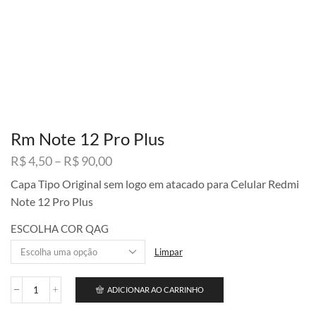
Rm Note 12 Pro Plus
Faixa
R$
4,50
–
R$
90,00
de
Capa Tipo Original sem logo em atacado para Celular Redmi
preço:
Note 12 Pro Plus
R$ 4,50
através
ESCOLHA COR QAG
R$ 90,00
Limpar
ADICIONAR AO CARRINHO
Rm
Note