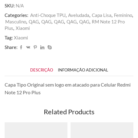
12
SKU:
N/A
Pro
Plus
Categories:
Anti-Choque TPU
,
Aveludada
,
Capa Lisa
,
Feminino
,
quantidade
Masculino
,
QAG
,
QAG
,
QAG
,
QAG
,
QAG
,
RM Note 12 Pro
Plus
,
Xiaomi
Tag:
Xiaomi
Share:
DESCRIÇÃO
INFORMAÇÃO ADICIONAL
Capa Tipo Original sem logo em atacado para Celular Redmi
Note 12 Pro Plus
Related Products