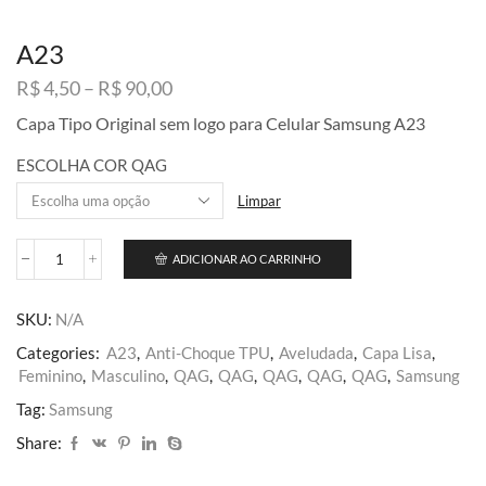
A23
Faixa
R$
4,50
–
R$
90,00
de
Capa Tipo Original sem logo para Celular Samsung A23
preço:
R$ 4,50
ESCOLHA COR QAG
através
R$ 90,00
Limpar
ADICIONAR AO CARRINHO
A23
quantidade
SKU:
N/A
Categories:
A23
,
Anti-Choque TPU
,
Aveludada
,
Capa Lisa
,
Feminino
,
Masculino
,
QAG
,
QAG
,
QAG
,
QAG
,
QAG
,
Samsung
Tag:
Samsung
Share: