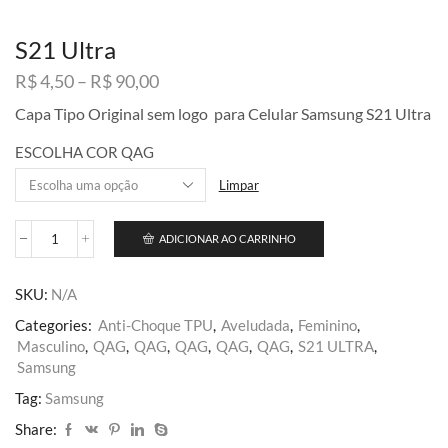
S21 Ultra
Faixa
R$
4,50
–
R$
90,00
de
Capa Tipo Original sem logo para Celular Samsung S21 Ultra
preço:
R$ 4,50
ESCOLHA COR QAG
através
R$ 90,00
Limpar
ADICIONAR AO CARRINHO
S21
Ultra
quantidade
SKU:
N/A
Categories:
Anti-Choque TPU
,
Aveludada
,
Feminino
,
Masculino
,
QAG
,
QAG
,
QAG
,
QAG
,
QAG
,
S21 ULTRA
,
Samsung
Tag:
Samsung
Share: