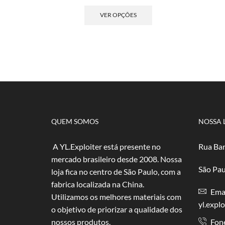
de
Este
preço:
produto
VER OPÇÕES
R$ 5,00
tem
através
várias
R$ 100,00
variantes.
As
opções
podem
ser
escolhidas
na
página
QUEM SOMOS
NOSSA 
do
produto
A YL.Exploiter está presente no
Rua Bar
mercado brasileiro desde 2008. Nossa
São Pau
loja fica no centro de São Paulo, com a
fabrica localizada na China.
Emai
Utilizamos os melhores materiais com
yl.expl
o objetivo de priorizar a qualidade dos
nossos produtos.
Fon