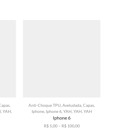
Capas
,
Anti-Choque TPU
,
Aveludada
,
Capas
,
Capa Trans
H
,
YAH
,
Iphone
,
Iphone 6
,
YAH
,
YAH
,
YAH
Iphone 6
Faixa
R$
5,00
–
R$
100,00