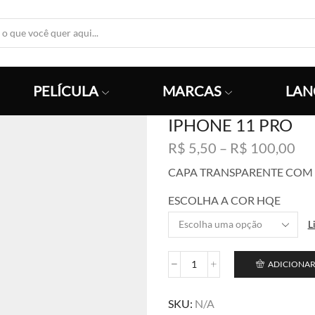
Search
Input
PELÍCULA
MARCAS
LAN
IPHONE 11 PRO
Fai
R$
5,50
–
R$
100,00
de
CAPA TRANSPARENTE COM 
pre
R$
ESCOLHA A COR HQE
atr
L
R$
ADICIONAR
IPHONE
11
PRO
SKU:
N/A
quantidade