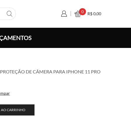
0
R$
0,00
ÇAMENTOS
xa
PROTEÇÃO DE CÂMERA PARA IPHONE 11 PRO
ço:
 5,50
avés
impar
 100,00
 AO CARRINHO