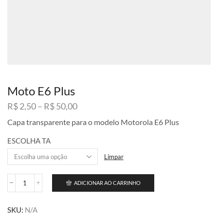
Moto E6 Plus
Faixa
R$
2,50
–
R$
50,00
de
Capa transparente para o modelo Motorola E6 Plus
preço:
R$ 2,50
ESCOLHA TA
através
R$ 50,00
Limpar
ADICIONAR AO CARRINHO
Moto
E6
Plus
SKU:
N/A
quantidade