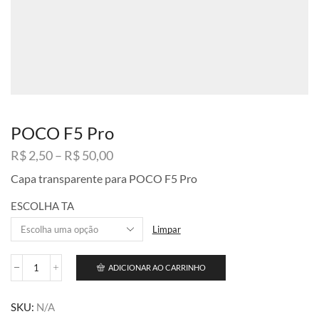
POCO F5 Pro
Faixa
R$
2,50
–
R$
50,00
de
Capa transparente para POCO F5 Pro
preço:
R$ 2,50
ESCOLHA TA
através
R$ 50,00
Limpar
ADICIONAR AO CARRINHO
POCO
F5
Pro
SKU:
N/A
quantidade