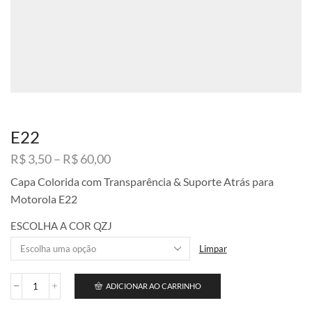
E22
Faixa
R$
3,50
–
R$
60,00
de
Capa Colorida com Transparência & Suporte Atrás para
preço:
Motorola E22
R$ 3,50
através
ESCOLHA A COR QZJ
R$ 60,00
Limpar
ADICIONAR AO CARRINHO
E22
quantidade