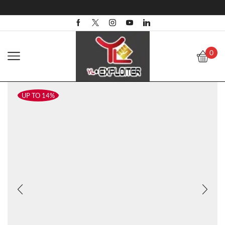
0
UP TO 14%