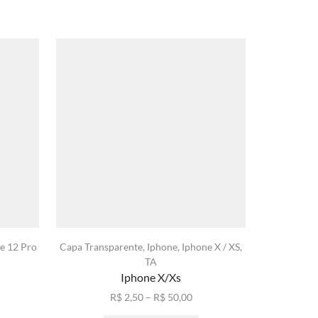
e 12 Pro
Capa Transparente
,
Iphone
,
Iphone X / XS
,
Anti-Ch
TA
Iphone
,
Ip
Iphone X/Xs
xa
Faixa
R$
2,50
–
R$
50,00
ste
de
Este