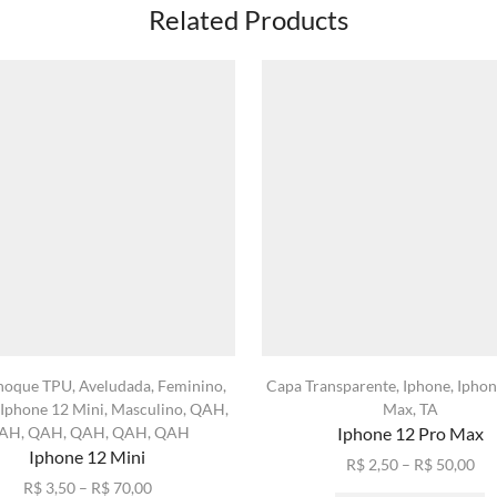
Related Products
hoque TPU
,
Aveludada
,
Feminino
,
Capa Transparente
,
Iphone
,
Iphon
Iphone 12 Mini
,
Masculino
,
QAH
,
Max
,
TA
AH
,
QAH
,
QAH
,
QAH
,
QAH
Iphone 12 Pro Max
Iphone 12 Mini
Fai
R$
2,50
–
R$
50,00
Faixa
de
E
R$
3,50
–
R$
70,00