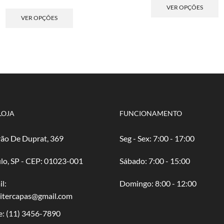
de
Este
pre
p
VER OPÇÕES
preço:
produto
R$ 
t
VER OPÇÕES
R$ 3,50
tem
atr
v
através
várias
R$ 
va
R$ 70,00
variantes.
A
As
o
opções
p
podem
s
ser
e
escolhidas
n
na
p
LOJA
FUNCIONAMENTO
página
d
do
p
ão De Duprat, 369
Seg - Sex: 7:00 - 17:00
produto
lo, SP - CEP: 01023-001
​​Sábado: 7:00 - 15:00
l:
​Domingo: 8:00 - 12:00
oitercapas@gmail.com
e:
(11) 3456-7890