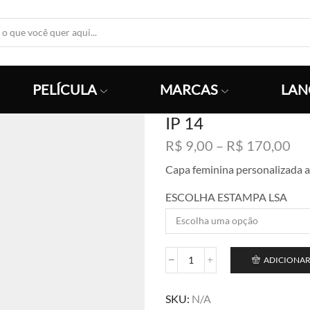
Search
Input
PELÍCULA
MARCAS
LAN
IP 14
Fai
R$
9,00
–
R$
170,00
de
Capa feminina personalizada a
pre
R$
ESCOLHA ESTAMPA LSA
atr
R$
ADICIONAR
IP
14
quantidade
SKU:
N/A