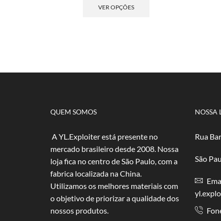
preço:
produto
VER OPÇÕES
R$ 2,50
tem
através
várias
R$ 50,00
variantes.
As
opções
podem
ser
escolhidas
na
página
QUEM SOMOS
NOSSA 
do
produto
A YL.Exploiter está presente no
Rua Bar
mercado brasileiro desde 2008. Nossa
São Pau
loja fica no centro de São Paulo, com a
fabrica localizada na China.
Emai
Utilizamos os melhores materiais com
yl.expl
o objetivo de priorizar a qualidade dos
nossos produtos.
Fon