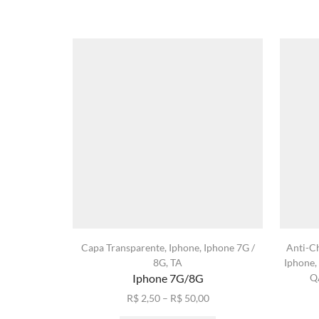
Capa Transparente
,
Iphone
,
Iphone 7G /
Anti-C
8G
,
TA
Iphone
,
Iphone 7G/8G
Q
Faixa
R$
2,50
–
R$
50,00
de
Este