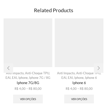
Related Products
Anti Impacto
,
Anti-Choque TPU
,
Anti Impacto
,
Anti-Choque TPU
,
EAI
,
EAI
,
Iphone
,
Iphone 7G / 8G
EAI
,
EAI
,
Iphone
,
Iphone 6
Iphone 7G/8G
Iphone 6
Faixa
Faixa
R$
4,00
–
R$
80,00
R$
4,00
–
R$
80,00
de
Este
de
Este
preço:
produto
preço:
produto
VER OPÇÕES
VER OPÇÕES
R$ 4,00
tem
R$ 4,00
tem
através
várias
através
várias