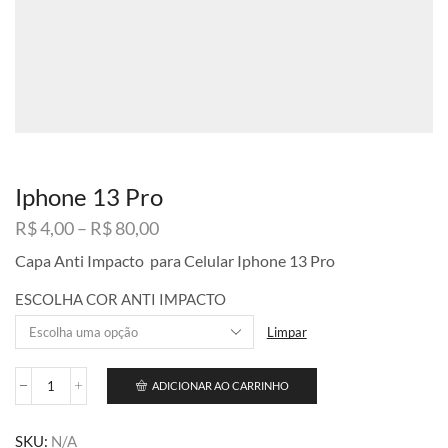
Iphone 13 Pro
Faixa
R$
4,00
–
R$
80,00
de
Capa Anti Impacto para Celular Iphone 13 Pro
preço:
R$ 4,00
ESCOLHA COR ANTI IMPACTO
através
R$ 80,00
Limpar
ADICIONAR AO CARRINHO
Iphone
13
Pro
SKU:
N/A
quantidade