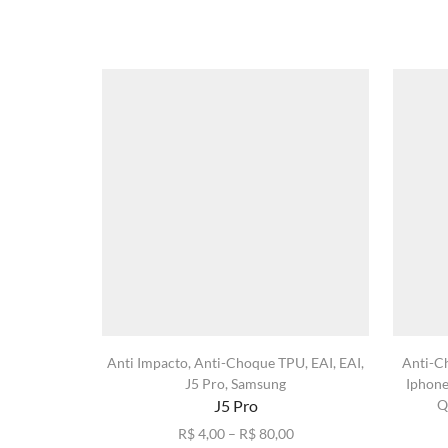
Anti Impacto
,
Anti-Choque TPU
,
EAI
,
EAI
,
Anti-C
J5 Pro
,
Samsung
Iphon
J5 Pro
Q
Faixa
R$
4,00
–
R$
80,00