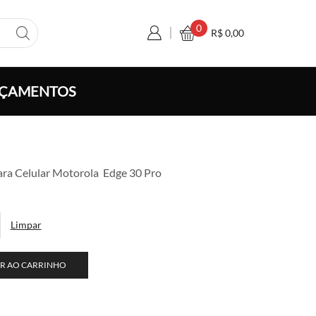
0
R$
0,00
ÇAMENTOS
a
ara Celular Motorola Edge 30 Pro
o:
,50
vés
Limpar
0,00
R AO CARRINHO