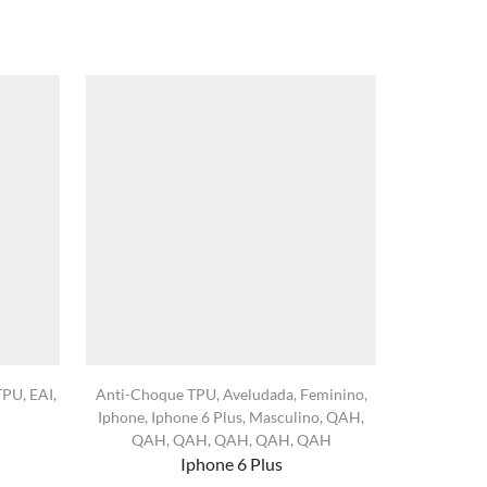
TPU
,
EAI
,
Anti-Choque TPU
,
Aveludada
,
Feminino
,
Anti Impac
Iphone
,
Iphone 6 Plus
,
Masculino
,
QAH
,
I
QAH
,
QAH
,
QAH
,
QAH
,
QAH
Iphone 6 Plus
xa