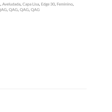
U
,
Aveludada
,
Capa Lisa
,
Edge 30
,
Feminino
,
QAG
,
QAG
,
QAG
,
QAG