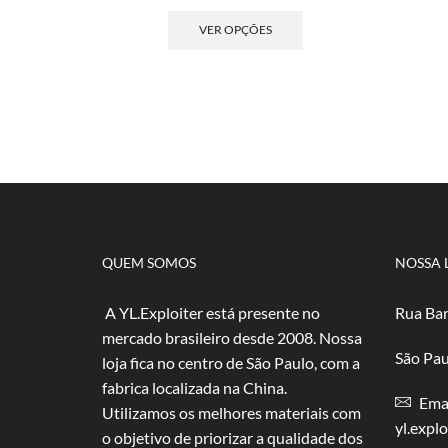
de
Este
preço:
produto
VER OPÇÕES
R$ 4,00
tem
através
várias
R$ 80,00
variantes.
As
opções
podem
ser
escolhidas
na
página
do
QUEM SOMOS
NOSSA 
produto
A YL.Exploiter está presente no
Rua Bar
mercado brasileiro desde 2008. Nossa
São Pau
loja fica no centro de São Paulo, com a
fabrica localizada na China.
Emai
Utilizamos os melhores materiais com
yl.expl
o objetivo de priorizar a qualidade dos