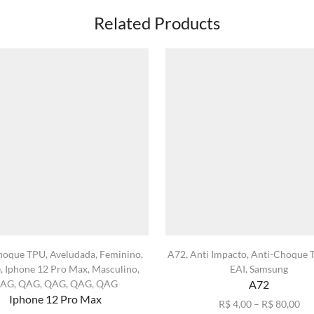
Related Products
hoque TPU
,
Aveludada
,
Feminino
,
A72
,
Anti Impacto
,
Anti-Choque 
e
,
Iphone 12 Pro Max
,
Masculino
,
EAI
,
Samsung
AG
,
QAG
,
QAG
,
QAG
,
QAG
A72
Iphone 12 Pro Max
Fai
R$
4,00
–
R$
80,00