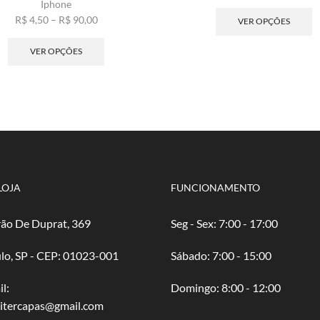
Iphone
de
E
Faixa
pre
p
R$
4,50
–
R$
90,00
VER OPÇÕES
de
Este
R$ 
t
preço:
produto
atr
v
VER OPÇÕES
R$ 4,50
tem
R$ 
va
através
várias
A
R$ 90,00
variantes.
o
As
p
opções
s
podem
e
ser
n
escolhidas
p
na
d
LOJA
FUNCIONAMENTO
página
p
do
ão De Duprat, 369
Seg - Sex: 7:00 - 17:00
produto
lo, SP - CEP: 01023-001
​​Sábado: 7:00 - 15:00
l:
​Domingo: 8:00 - 12:00
oitercapas@gmail.com