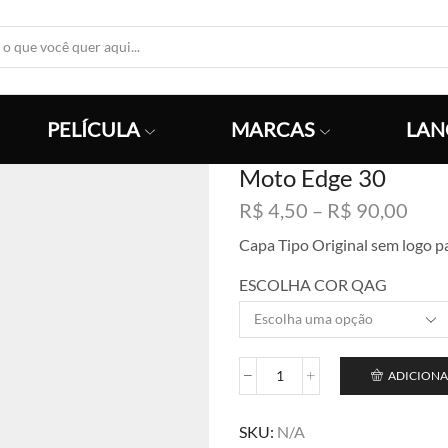
Search
Input
PELÍCULA
MARCAS
LAN
Moto Edge 30
Faix
R$
4,50
–
R$
90,00
de
Capa Tipo Original sem logo p
preç
R$ 4
ESCOLHA COR QAG
atra
R$ 9
ADICIONA
Moto
Edge
30
SKU:
N/A
quantidade