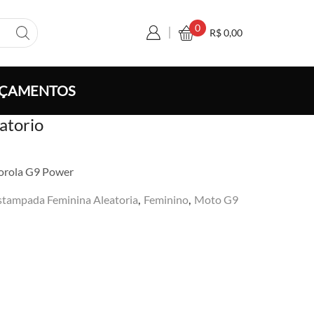
0
R$
0,00
ÇAMENTOS
atorio
orola G9 Power
stampada Feminina Aleatoria
,
Feminino
,
Moto G9