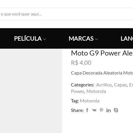
Search
Input
PELÍCULA
MARCAS
LAN
Moto G9 Power Ale
R$
4,00
Capa Decorada Aleatoria Mot
Categories:
Acrílico
,
Capas
,
E
Power
,
Motorola
Tag:
Motorola
Share: