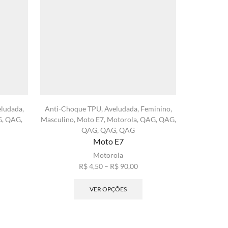
eludada
,
Anti-Choque TPU
,
Aveludada
,
Feminino
,
A72
,
An
G
,
QAG
,
Masculino
,
Moto E7
,
Motorola
,
QAG
,
QAG
,
Feminino
,
QAG
,
QAG
,
QAG
Moto E7
xa
Motorola
ste
Faixa
R$
4,50
–
R$
90,00
ço:
roduto
de
Este
4,50
em
preço:
produto
VER OPÇÕES
avés
árias
R$ 4,50
tem
90,00
riantes.
através
várias
s
R$ 90,00
variantes.