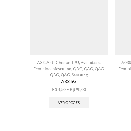
A33
,
Anti-Choque TPU
,
Aveludada
,
A03S
Feminino
,
Masculino
,
QAG
,
QAG
,
QAG
,
Femin
QAG
,
QAG
,
Samsung
A33 5G
Faixa
R$
4,50
–
R$
90,00
de
Este
preço:
produto
VER OPÇÕES
R$ 4,50
tem
através
várias
R$ 90,00
variantes.
As