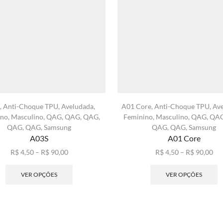
,
Anti-Choque TPU
,
Aveludada
,
A01 Core
,
Anti-Choque TPU
,
Av
ino
,
Masculino
,
QAG
,
QAG
,
QAG
,
Feminino
,
Masculino
,
QAG
,
QA
QAG
,
QAG
,
Samsung
QAG
,
QAG
,
Samsung
A03S
A01 Core
Faixa
Fai
R$
4,50
–
R$
90,00
R$
4,50
–
R$
90,00
de
Este
de
E
preço:
produto
pre
p
VER OPÇÕES
VER OPÇÕES
R$ 4,50
tem
R$ 
t
através
várias
atr
v
R$ 90,00
variantes.
R$ 
va
As
A