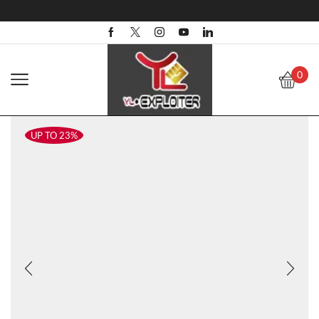
0
UP TO 23%