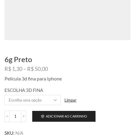
6g Preto
Faixa
R$
1,30
–
R$
50,00
de
Película 3d fina para Iphone
preço:
R$ 1,30
ESCOLHA 3D FINA
através
R$ 50,00
Limpar
ADICIONAR AO CARRINHO
6g
Preto
quantidade
SKU:
N/A