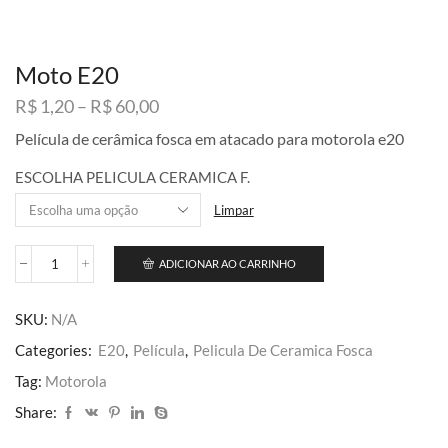
Moto E20
Faixa
R$
1,20
–
R$
60,00
de
Película de cerâmica fosca em atacado para motorola e20
preço:
R$ 1,20
ESCOLHA PELICULA CERAMICA F.
através
R$ 60,00
Limpar
ADICIONAR AO CARRINHO
Moto
E20
quantidade
SKU:
N/A
Categories:
E20
,
Película
,
Pelicula De Ceramica Fosca
Tag:
Motorola
Share: