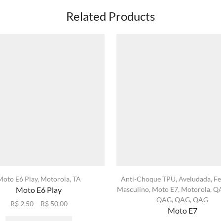
Related Products
Moto E6 Play
,
Motorola
,
TA
Anti-Choque TPU
,
Aveludada
,
Fe
Moto E6 Play
Masculino
,
Moto E7
,
Motorola
,
Q
QAG
,
QAG
,
QAG
Faixa
R$
2,50
–
R$
50,00
Moto E7
de
Este