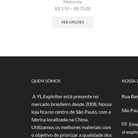
Motorola
Faixa
R$
3,50
–
R$
70,00
de
Este
preço:
produto
VER OPÇÕES
R$ 3,50
tem
através
várias
R$ 70,00
variantes.
As
opções
podem
ser
escolhidas
na
QUEM SOMOS
NOSSA 
página
do
A YL.Exploiter está presente no
Rua Bar
produto
mercado brasileiro desde 2008. Nossa
São Pau
loja fica no centro de São Paulo, com a
fabrica localizada na China.
Emai
Utilizamos os melhores materiais com
yl.expl
o objetivo de priorizar a qualidade dos