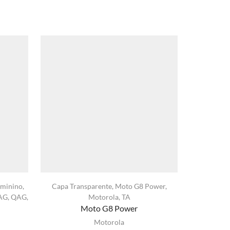
minino
,
Capa Transparente
,
Moto G8 Power
,
Anti Impac
AG
,
QAG
,
Motorola
,
TA
M
Moto G8 Power
Motorola