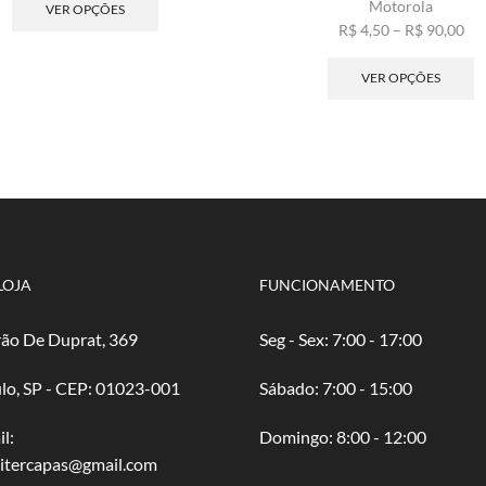
preço:
produto
Motorola
VER OPÇÕES
R$ 2,50
tem
Fai
R$
4,50
–
R$
90,00
através
várias
de
E
R$ 50,00
variantes.
pre
p
VER OPÇÕES
As
R$ 
t
opções
atr
v
podem
R$ 
va
ser
A
escolhidas
o
na
p
página
s
do
e
produto
n
LOJA
FUNCIONAMENTO
p
d
ão De Duprat, 369
Seg - Sex: 7:00 - 17:00
p
lo, SP - CEP: 01023-001
​​Sábado: 7:00 - 15:00
l:
​Domingo: 8:00 - 12:00
oitercapas@gmail.com