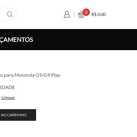
0
R$
0,00
ÇAMENTOS
xa
ado para Motorola G9/G9 Play
ço:
 3,50
CIDADE
avés
Limpar
 122,50
 AO CARRINHO