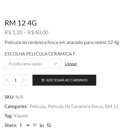
RM 12 4G
Faixa
R$
1,20
–
R$
60,00
de
Película de cerâmica fosca em atacado para redmi 12 4g
preço:
R$ 1,20
ESCOLHA PELICULA CERAMICA F.
através
R$ 60,00
Limpar
ADICIONAR AO CARRINHO
RM
12
4G
SKU:
N/A
quantidade
Categories:
Película
,
Pelicula De Ceramica Fosca
,
RM 12
Tag:
Xiaomi
Share: