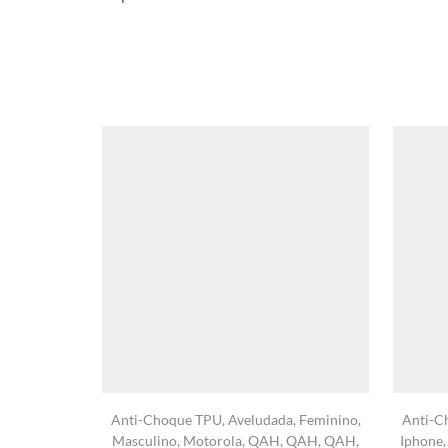
Anti-Choque TPU
,
Aveludada
,
Feminino
,
Anti-C
Masculino
,
Motorola
,
QAH
,
QAH
,
QAH
,
Iphone