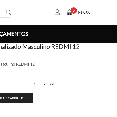
0
R$
0,00
ÇAMENTOS
onalizado Masculino REDMI 12
xa
Masculino REDMI 12
ço:
 7,00
avés
Limpar
 130,00
R AO CARRINHO