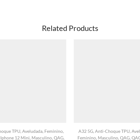
Related Products
hoque TPU
,
Aveludada
,
Feminino
,
A32 5G
,
Anti-Choque TPU
,
Ave
,
Iphone 12 Mini
,
Masculino
,
QAG
,
Feminino
,
Masculino
,
QAG
,
QA