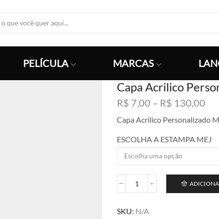
Search
Input
PELÍCULA
MARCAS
LAN
Capa Acrilico Pers
Fai
R$
7,00
–
R$
130,00
de
Capa Acrilico Personalizado 
pre
R$
ESCOLHA A ESTAMPA MEJ
atr
R$
ADICIONA
Capa
Acrilico
Personalizado
SKU:
N/A
Masculino