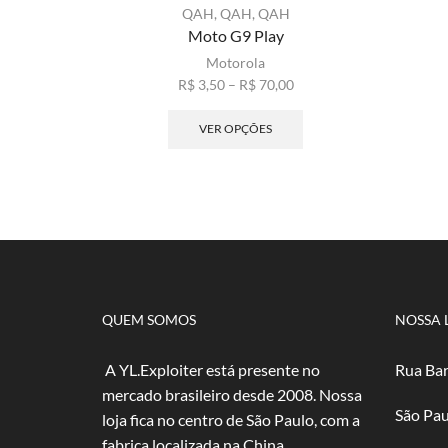
QAH
,
QAH
,
QAH
Moto G9 Play
Motorola
Faixa
R$
3,50
–
R$
70,00
de
Este
preço:
produto
VER OPÇÕES
R$ 3,50
tem
através
várias
R$ 70,00
variantes.
As
opções
podem
ser
escolhidas
na
QUEM SOMOS
NOSSA 
página
do
A YL.Exploiter está presente no
Rua Bar
produto
mercado brasileiro desde 2008. Nossa
São Pau
loja fica no centro de São Paulo, com a
fabrica localizada na China.