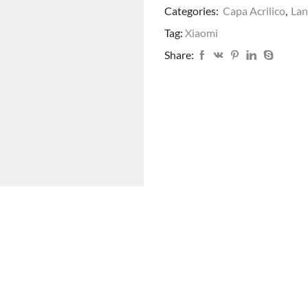
Categories:
Capa Acrilico
,
La
REDMI
12
Tag:
Xiaomi
quantidade
Share: