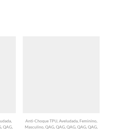
ludada
,
Anti-Choque TPU
,
Aveludada
,
Feminino
,
A10
,
An
G
,
QAG
,
Masculino
,
QAG
,
QAG
,
QAG
,
QAG
,
QAG
,
Feminino
,