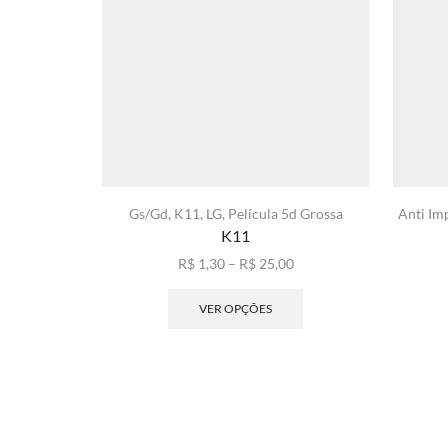
Gs/Gd
,
K11
,
LG
,
Película 5d Grossa
Anti Im
K11
Faixa
R$
1,30
–
R$
25,00
de
Este
preço:
produto
VER OPÇÕES
R$ 1,30
tem
através
várias
R$ 25,00
variantes.
As
opções
podem