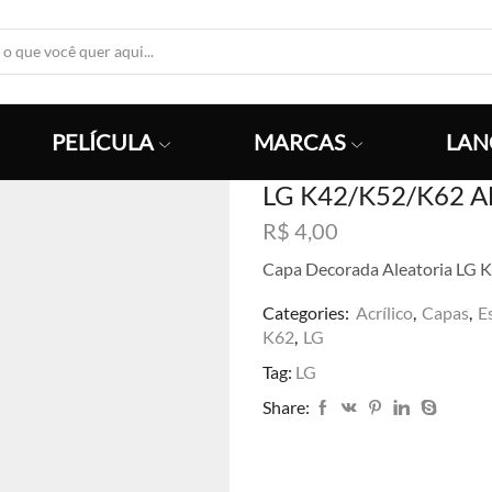
Search
Input
PELÍCULA
MARCAS
LAN
LG K42/K52/K62 Al
R$
4,00
Capa Decorada Aleatoria LG
Categories:
Acrílico
,
Capas
,
E
K62
,
LG
Tag:
LG
Share: