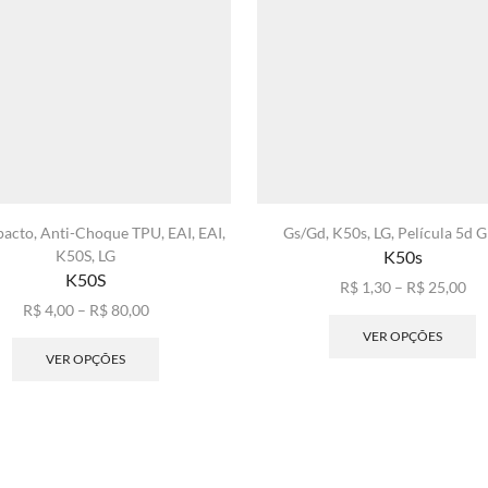
pacto
,
Anti-Choque TPU
,
EAI
,
EAI
,
Gs/Gd
,
K50s
,
LG
,
Película 5d G
K50S
,
LG
K50s
K50S
Fai
R$
1,30
–
R$
25,00
Faixa
de
E
R$
4,00
–
R$
80,00
de
Este
pre
p
VER OPÇÕES
preço:
produto
R$ 
t
VER OPÇÕES
R$ 4,00
tem
atr
v
através
várias
R$ 
va
R$ 80,00
variantes.
A
As
o
opções
p