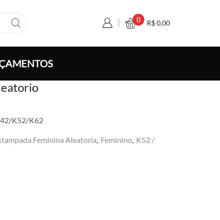
0
R$
0,00
ÇAMENTOS
eatorio
 K42/K52/K62
stampada Feminina Aleatoria
,
Feminino
,
K52 /