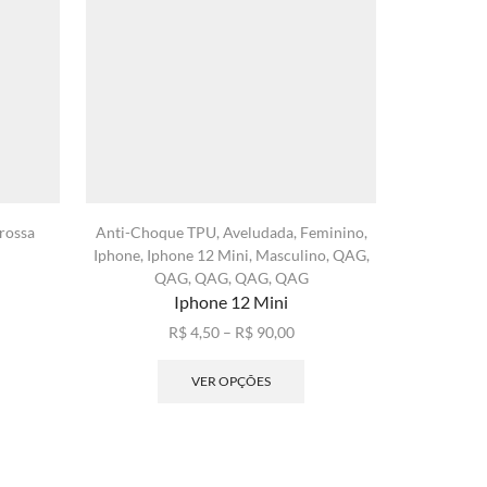
rossa
Anti-Choque TPU
,
Aveludada
,
Feminino
,
Anti Impac
Iphone
,
Iphone 12 Mini
,
Masculino
,
QAG
,
QAG
,
QAG
,
QAG
,
QAG
xa
Iphone 12 Mini
ste
ço:
roduto
Faixa
R$
4,50
–
R$
90,00
1,30
em
de
Este
avés
árias
preço:
produto
VER OPÇÕES
25,00
riantes.
R$ 4,50
tem
s
através
várias
pções
R$ 90,00
variantes.
odem
As