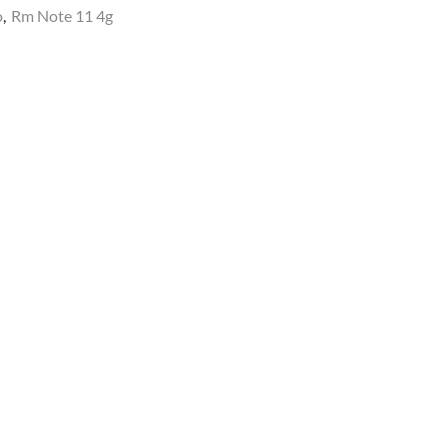
o
,
Rm Note 11 4g