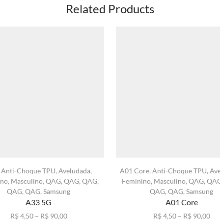
Related Products
,
Anti-Choque TPU
,
Aveludada
,
A01 Core
,
Anti-Choque TPU
,
Av
ino
,
Masculino
,
QAG
,
QAG
,
QAG
,
Feminino
,
Masculino
,
QAG
,
QA
QAG
,
QAG
,
Samsung
QAG
,
QAG
,
Samsung
A33 5G
A01 Core
Faixa
Fai
R$
4,50
–
R$
90,00
R$
4,50
–
R$
90,00