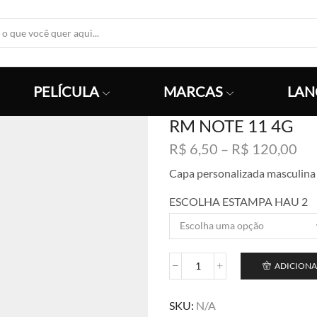
Search
Input
PELÍCULA
MARCAS
LAN
RM NOTE 11 4G
Fai
R$
6,50
–
R$
120,00
de
Capa personalizada masculina
pre
R$
ESCOLHA ESTAMPA HAU 2
atr
R$
ADICIONA
RM
NOTE
11
SKU:
N/A
4G