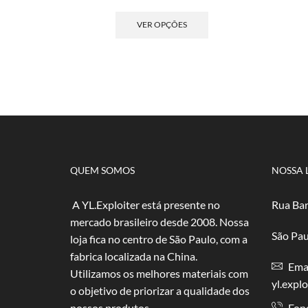
de
Este
preço:
produto
VER OPÇÕES
R$ 4,50
tem
através
várias
R$ 90,00
variantes.
As
opções
podem
ser
escolhidas
na
página
QUEM SOMOS
NOSSA 
do
produto
A YL.Exploiter está presente no
Rua Bar
mercado brasileiro desde 2008. Nossa
São Pau
loja fica no centro de São Paulo, com a
fabrica localizada na China.
Emai
Utilizamos os melhores materiais com
yl.expl
o objetivo de priorizar a qualidade dos
nossos produtos.
Fon