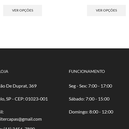
de
Este
de
E
preço:
produto
pre
p
VER OPÇÕES
VER OPÇÕES
R$ 4,50
tem
R$ 
t
através
várias
atr
v
R$ 90,00
variantes.
R$ 
va
As
A
opções
o
podem
p
ser
s
escolhidas
e
na
n
página
p
LOJA
FUNCIONAMENTO
do
d
produto
p
ão De Duprat, 369
Seg - Sex: 7:00 - 17:00
lo, SP - CEP: 01023-001
​​Sábado: 7:00 - 15:00
l:
​Domingo: 8:00 - 12:00
oitercapas@gmail.com
e:
(11) 3456-7890