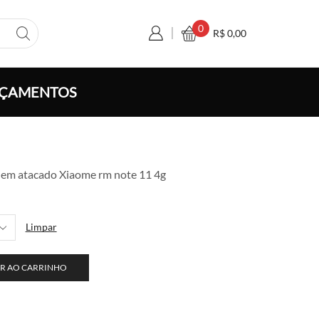
0
R$
0,00
ÇAMENTOS
xa
 em atacado Xiaome rm note 11 4g
ço:
 6,50
avés
Limpar
 120,00
R AO CARRINHO