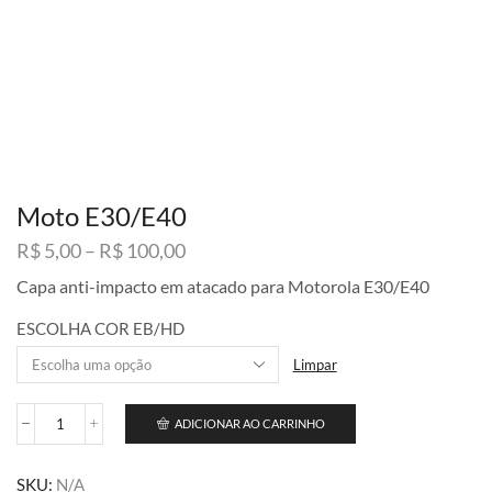
Moto E30/E40
Faixa
R$
5,00
–
R$
100,00
de
Capa anti-impacto em atacado para Motorola E30/E40
preço:
R$ 5,00
ESCOLHA COR EB/HD
através
R$ 100,00
Limpar
ADICIONAR AO CARRINHO
Moto
E30/E40
quantidade
SKU:
N/A