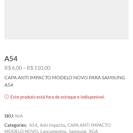
A54
Faixa
R$
6,00
–
R$
110,00
de
CAPA ANTI IMPACTO MODELO NOVO PARA SAMSUNG
preço:
A54
R$ 6,00
através
Este produto está fora de estoque e indisponível.
R$ 110,00
SKU:
N/A
Categories:
A54
,
Anti Impacto
,
CAPA ANTI IMPACTO
MODELO NOVO
,
Lançamentos
,
Samsung
,
XGA