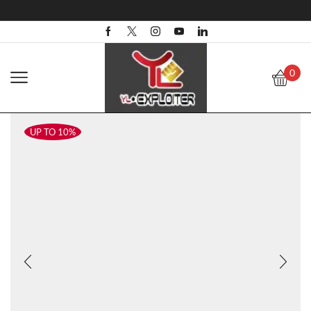
0
UP TO 10%