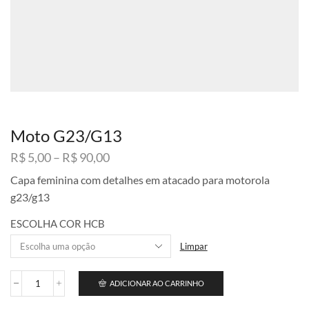
Moto G23/G13
Faixa
R$
5,00
–
R$
90,00
de
Capa feminina com detalhes em atacado para motorola
preço:
g23/g13
R$ 5,00
através
ESCOLHA COR HCB
R$ 90,00
Limpar
ADICIONAR AO CARRINHO
Moto
G23/G13