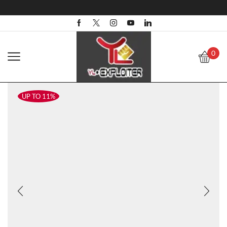
0
UP TO 11%