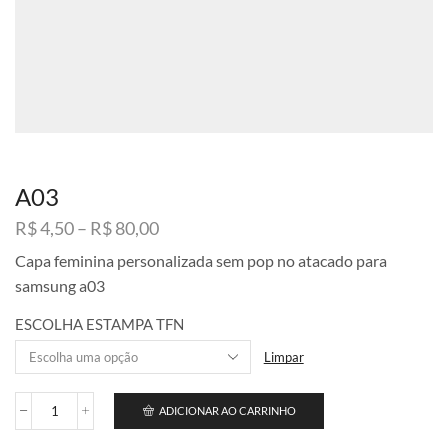
A03
Faixa
R$
4,50
–
R$
80,00
de
Capa feminina personalizada sem pop no atacado para
preço:
samsung a03
R$ 4,50
através
ESCOLHA ESTAMPA TFN
R$ 80,00
Limpar
ADICIONAR AO CARRINHO
A03
quantidade