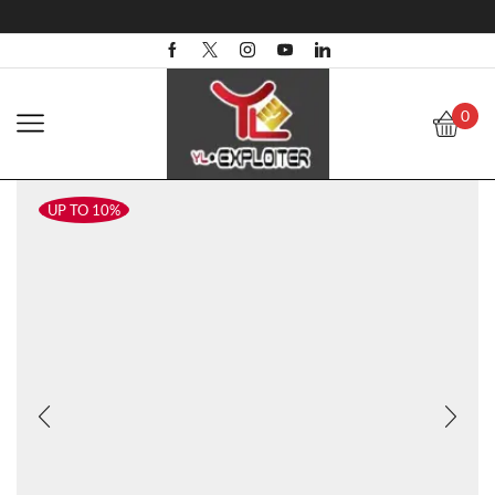
0
UP TO 10%