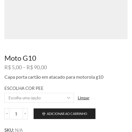
Moto G10
Faixa
R$
5,00
–
R$
90,00
de
Capa porta cartão em atacado para motorola g10
preço:
R$ 5,00
ESCOLHA COR PEE
através
R$ 90,00
Limpar
ADICIONAR AO CARRINHO
Moto
G10
quantidade
SKU:
N/A